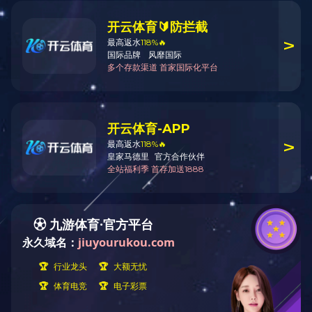
品&ldquo;MgMnCuZn抗电磁干扰铁氧体磁芯材料
&rdquo;于2008年5月17日在杭州电子科技大学通过了省
经贸委组织的新产品鉴定，鉴定结论是： &
杭电教授团赴我司科技调研
09
2006年3月8日,杭州电子科技大学副校长陈鹰率领计
2010/10
算机学院、电子信息学院、机电学院、自动化学院、通
信学院、软件职业技术学院的教师以及办公室和科技处
人员一行18人，在湖州市科技局领导的陪同下，深入到
湖州科峰磁业等公司
科峰集团10月份在台湾参展
26
2009年10月初，科峰集团营销精英携公司最新研发成
2009/12
果，组成代表团赴台湾参加2009海峡两岸电子展，科峰
集团在展会现场： 科峰磁业以其强大的研发能力、众多
的产品类型、于行业领先的生产水平，受到了众多台湾
本土企业、欧美制造工业等的追捧，纷纷踊跃与在场人
员进行洽谈！本次展会极大丰富了科峰磁业在