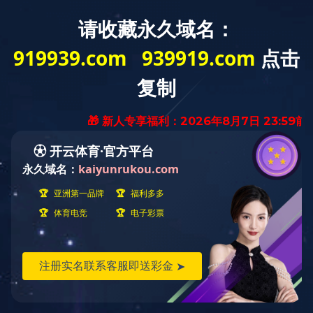
新闻
中心
科峰集团正式成立外贸部
27
2011年年初，科峰集团正式在湖州科峰旗下设立了外
2011/06
贸部门，于此也更加畅通了海外市场的发展道路。 近
年来，科峰集团凭借良好的生产口碑及大规模的生产能
力总体业务日月剧增，其中包含了很多外销单子。湖州
科峰磁业公司一直就拥有自营进出口权，
MgMnCuZn抗电磁干扰铁氧体磁芯材料
09
华体会娱乐与杭州电子科技大学研制开发的省级新产
2010/10