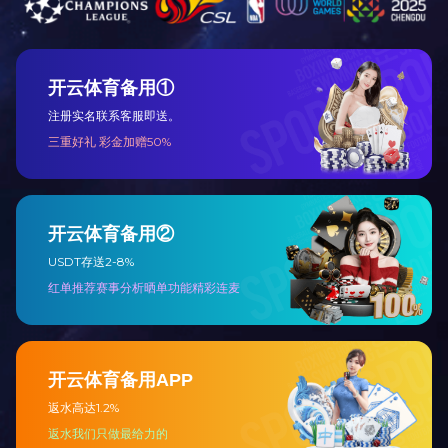
2007/02
本结束，混料、预烧、沙磨、喷雾造粒、成型、烧结、
检验包装等各个环节的设备进入调试阶段。图为公司预
烧料储料车间。
嘉兴科峰全面进入设备调试阶段（二）
02
经过建设者的努力，嘉兴科峰的设备安装工程已经
2007/02
基本结束，混料、预烧、沙磨、喷雾造粒、成型、烧
结、检验包装等各个环节的设备进入调试阶段。
嘉兴科峰主体厂房远眺
21
紧邻京杭大运河的嘉兴科峰主体厂房
2006/11
我司项目荣获中国电子学会电子信息科学技术三等
30
奖
2006/10
院企合作硕果累累。 由杭州电子科技大学、华体会
娱乐产学研合作项目《MgZn系列RF抗EMI材料与器件
的研发与推广》，荣获中国电子学会电子信息科学技术