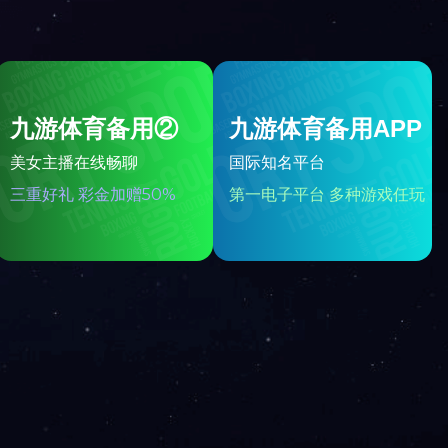
下一条：
已经是最后一条了
联系我们
浙江省湖州市含山工业区
info@careful.cn
0572-3672766 13857258885