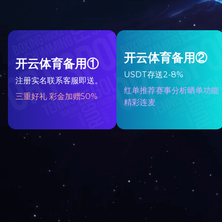
上一条：
AA-1X9T2815
华体会娱乐
新闻中心
>
公司简介
>
企业新闻
>
公司环境
>
行业新闻
>
企业文化
>
企业荣誉