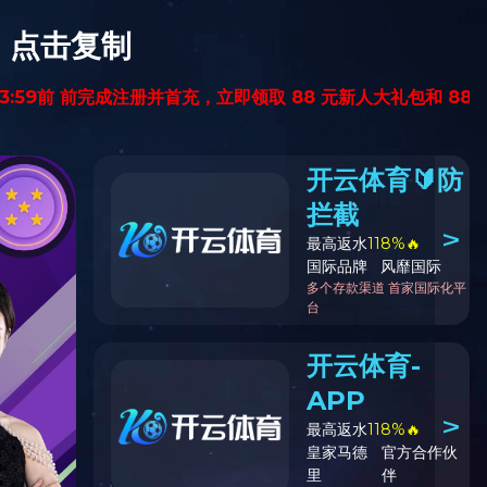
中文版
English
司
新闻动态
常见问
联系我
题
们