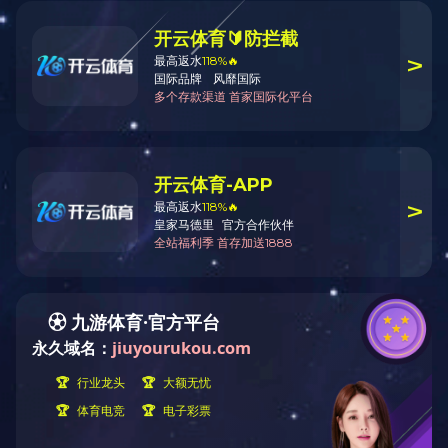
SH型
产品参数：
SH型
SH型是一种小型NiZn（镍锌）电缆emi抑制软铁氧体磁珠芯，
通常适用于小型电缆应用，频率覆盖范围为1mhz-1ghz，还用于音频
线圈，轴向磁珠电感器，无线应用，以有效降低噪声干扰。 材料的
初始渗透率从40-2000。