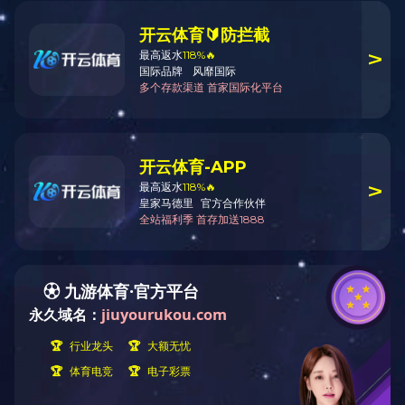
IMGP7645
产品参数：
上一条：
SCT＆SCH型
下一条：
FS
铝合金零件定制加工
Copyright © 2018 华体会娱乐 版权所有
浙ICP备05005647号-2
浙公网安备 33050302000116号
华体会娱乐
|
九游网页版·官方端网站
|
XKTY.COM
|
MK网页版登录入口
|