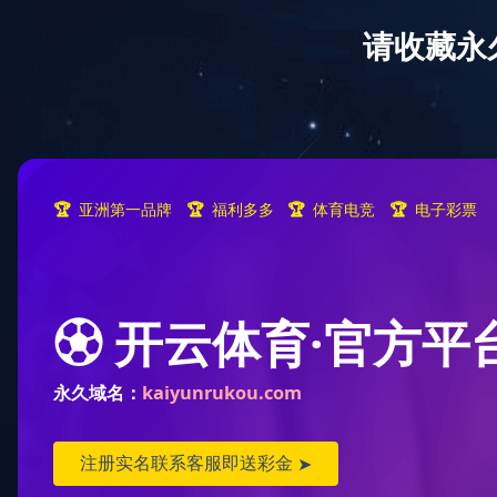
华体会娱乐
(中国
公司