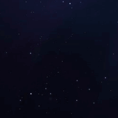
上一条：
已经是最前面一条了
华体会娱乐
新闻中心
>
公司简介
>
企业新闻
>
公司环境
>
行业新闻
>
企业文化
>
企业荣誉