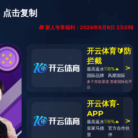
中文版
English
司
新闻动态
常见问
联系我
题
们