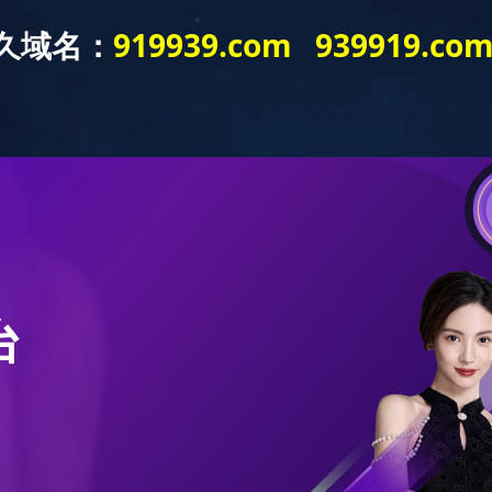
)集团有限
华体会娱乐
公司环
(中国)集团有限公
境
产品
详情