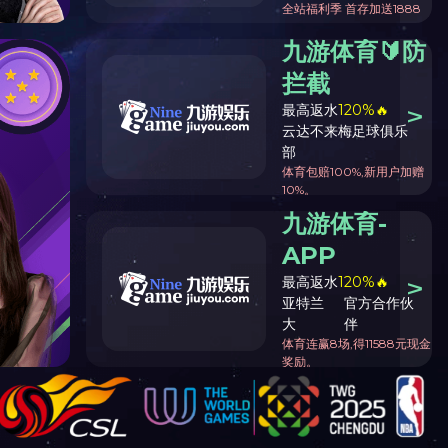
IMGP7681
下一条：
ROD型